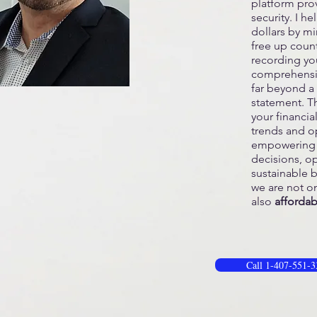
platform prov
security. I h
dollars by mi
free up count
recording you
comprehensiv
far beyond a 
statement. T
your financia
trends and op
empowering 
decisions, op
sustainable b
we are not on
also
affordab
Call 1-407-551-33