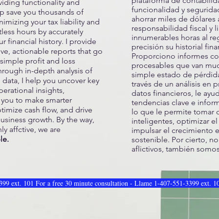
plataforma de contabili
iding functionality and
funcionalidad y segurida
elp save you thousands of
ahorrar miles de dólares 
nimizing your tax liability and
responsabilidad fiscal y l
less hours by accurately
innumerables horas al reg
r financial history. I provide
precisión su historial fina
e, actionable reports that go
Proporciono informes co
simple profit and loss
procesables que van muc
hrough in-depth analysis of
simple estado de pérdida
l data, I help you uncover key
través de un análisis en 
erational insights,
datos financieros, le ayu
you to make smarter
tendencias clave e infor
timize cash flow, and drive
lo que le permite tomar 
usiness growth. By the way,
inteligentes, optimizar el
ly affctive, we are
impulsar el crecimiento 
le.
sostenible. Por cierto, 
aflictivos, también somo
99 ext. 101 For a free 30 minute consultation - Llame 1-407-551-3399 ext. 10