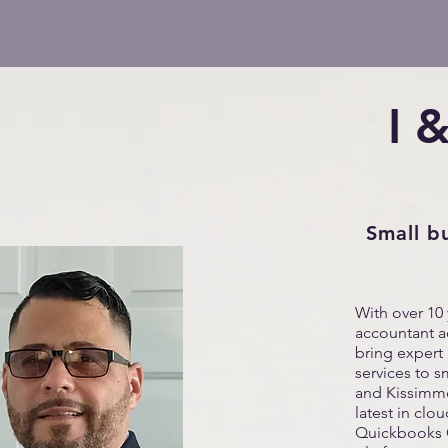
I 
Small b
With over 10 
accountant ac
bring expert
services to s
and Kissimmee
latest in cl
Quickbooks 