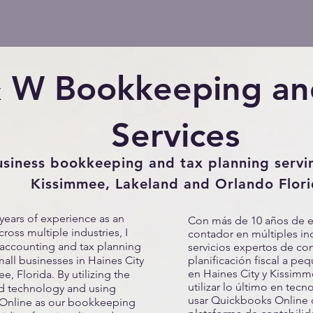
& W Bookkeeping an
Services
usiness bookkeeping and tax planning servin
Kissimmee, Lakeland and Orlando Flor
years of experience as an
Con más de 10 años de 
ross multiple industries, I
contador en múltiples ind
 accounting and tax planning
servicios expertos de con
mall businesses in Haines City
planificación fiscal a p
en Haines City y Kissimme
, Florida. By utilizing the
utilizar lo último en tecn
oud technology and using
usar Quickbooks Online
Online as our bookkeeping