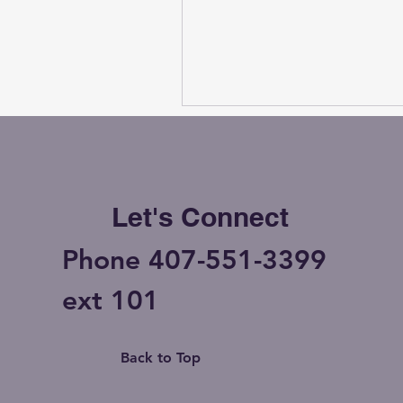
Let's Connect
Phone 407-551-3399
ext 101
Back to Top