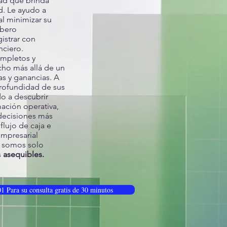
dad que brinda
d. Le ayudo a
al minimizar su
ibero
istrar con
nciero.
mpletos y
ho más allá de un
s y ganancias. A
profundidad de sus
do a descubrir
mación operativa,
decisiones más
 flujo de caja e
empresarial
no somos solo
s
asequibles.
1 Para su consulta gratis de 30 minutos