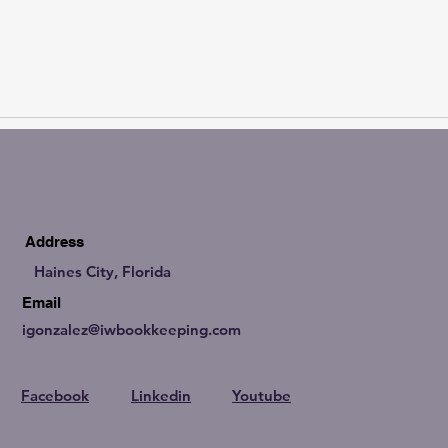
Address
Haines City, Florida
Email
igonzalez@iwbookkeeping.com
Facebook
Linkedin
Youtube