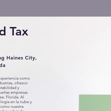
d Tax
g Haines City,
ida
experiencia como
ustrias, ofrezco
tabilidad y
equeñas empresas
e, Florida. Al
ología en la nube y
 como nuestra